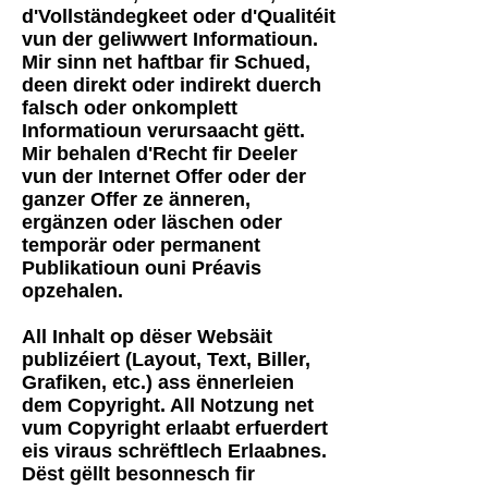
d'Vollständegkeet oder d'Qualitéit
vun der geliwwert Informatioun.
Mir sinn net haftbar fir Schued,
deen direkt oder indirekt duerch
falsch oder onkomplett
Informatioun verursaacht gëtt.
Mir behalen d'Recht fir Deeler
vun der Internet Offer oder der
ganzer Offer ze änneren,
ergänzen oder läschen oder
temporär oder permanent
Publikatioun ouni Préavis
opzehalen.
All Inhalt op dëser Websäit
publizéiert (Layout, Text, Biller,
Grafiken, etc.) ass ënnerleien
dem Copyright. All Notzung net
vum Copyright erlaabt erfuerdert
eis viraus schrëftlech Erlaabnes.
Dëst gëllt besonnesch fir