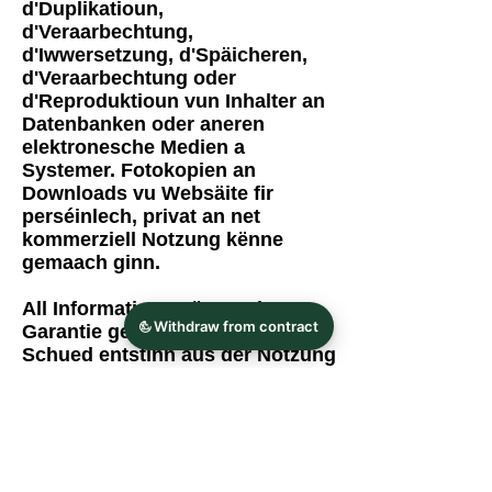
d'Duplikatioun,
d'Veraarbechtung,
d'Iwwersetzung, d'Späicheren,
d'Veraarbechtung oder
d'Reproduktioun vun Inhalter an
Datenbanken oder aneren
elektronesche Medien a
Systemer. Fotokopien an
Downloads vu Websäite fir
perséinlech, privat an net
kommerziell Notzung kënne
gemaach ginn.
All Informatioun gëtt ouni
Garantie geliwwert. D'Haftung fir
Schued entstinn aus der Notzung
vum publizéierten Inhalt ass
ausgeschloss.
D'Europäesch Kommissioun bitt
eng Plattform fir Online