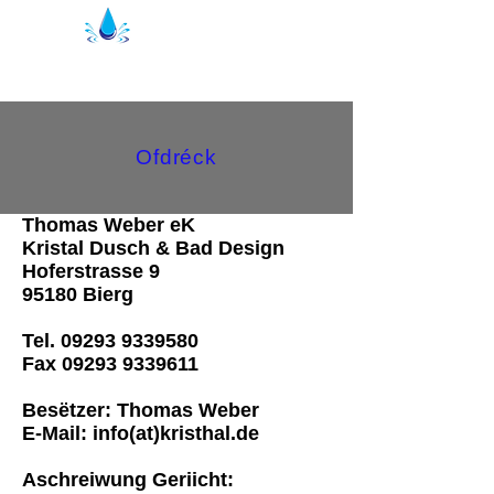
Kristal Dusche Seals | Duschprofiler
Ofdréck
Thomas Weber eK
Kristal Dusch & Bad Design
Hoferstrasse 9
95180 Bierg
Tel.
09293 9339580
Fax
09293 9339611
Besëtzer: Thomas Weber
E-Mail: info(at)kristhal.de
Aschreiwung Geriicht: