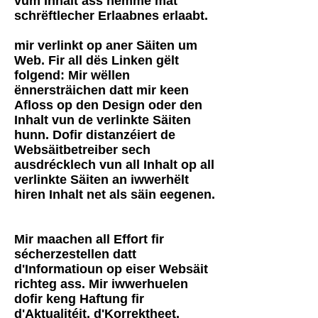
vum Inhalt ass nëmme mat
schrëftlecher Erlaabnes erlaabt.
mir verlinkt op aner Säiten um
Web. Fir all dës Linken gëlt
folgend: Mir wëllen
ënnersträichen datt mir keen
Afloss op den Design oder den
Inhalt vun de verlinkte Säiten
hunn. Dofir distanzéiert de
Websäitbetreiber sech
ausdrécklech vun all Inhalt op all
verlinkte Säiten an iwwerhëlt
hiren Inhalt net als säin eegenen.
Mir maachen all Effort fir
sécherzestellen datt
d'Informatioun op eiser Websäit
richteg ass. Mir iwwerhuelen
dofir keng Haftung fir
d'Aktualitéit, d'Korrektheet,