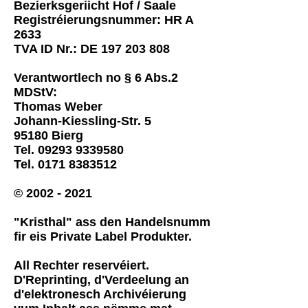
Bezierksgeriicht Hof / Saale
Registréierungsnummer: HR A
2633
TVA ID Nr.: DE
197 203 808
Verantwortlech no § 6 Abs.2
MDStV:
Thomas Weber
Johann-Kiessling-Str. 5
95180 Bierg
Tel.
09293 9339580
Tel.
0171 8383512
©
2002 - 2021
"Kristhal" ass den Handelsnumm
fir eis Private Label Produkter.
All Rechter reservéiert.
D'Reprinting, d'Verdeelung an
d'elektronesch Archivéierung