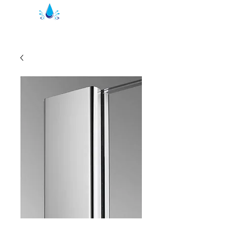
Kristal Dusche Seals | Duschprofiler