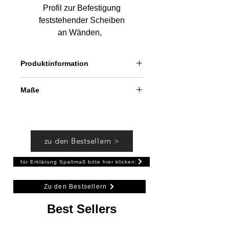
Profil zur Befestigung
feststehender Scheiben
an Wänden,
keine Bohrung im Glas
erforderlich
Produktinformation
hochglanzeloxiert,
Weiß
oder
passend zu Edelstahl
inkl. Befestigungsmaterial, inkl.
Maße
Klemmbacken
(Nickel satiniert)
Glasabzugsmaß: ca. 30 mm
Verstellbereich: + 5 mm / - 10 mm
Länge: 2000 mm
zu den Bestsellern >
Glasstärke: 8 mm
für Erklärung Spaltmaß bitte hier klicken:
Zu den Bestsellern
Best Sellers